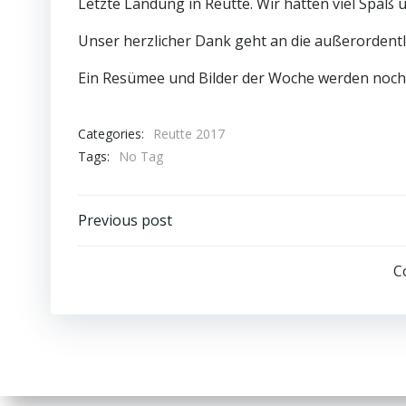
Letzte Landung in Reutte. Wir hatten viel Spaß un
Unser herzlicher Dank geht an die außerorden
Ein Resümee und Bilder der Woche werden noch 
Categories:
Reutte 2017
Tags:
No Tag
Beitrags-
Previous post
Navigation
C