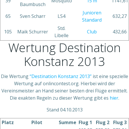
39
Mosquito
15 m
1141,61
Baumbusch
Junioren
65
Sven Scharr
LS4
632,27
Standard
Std.
105
Maik Schurrer
Club
432,66
Libelle
Wertung Destination
Konstanz 2013
Die Wertung
“Destination Konstanz 2013”
ist eine spezielle
Wertung auf onlincontest.org. Hierbei wird der
Vereinsmeister an Hand seiner besten drei Flüge ermittelt.
Die exakten Regeln zu dieser Wertung gibt es
hier
.
Stand 04.10.2013
Platz
Pilot
Summe
Flug 1
Flug 2
Flug 3