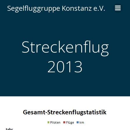
Zum
Segelfluggruppe Konstanz e.V.
Inhalt
springen
Streckenflug
2013