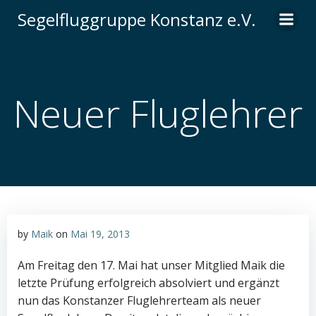
Zum
Segelfluggruppe Konstanz e.V.
Inhalt
springen
Neuer Fluglehrer
by
Maik
on
Mai 19, 2013
Am Freitag den 17. Mai hat unser Mitglied Maik die
letzte Prüfung erfolgreich absolviert und ergänzt
nun das Konstanzer Fluglehrerteam als neuer