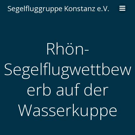
Zum
Segelfluggruppe Konstanz e.V.
Inhalt
springen
Rhön-
Segelflugwettbew
erb auf der
Wasserkuppe